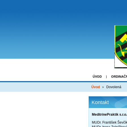
ÚVOD
ORDINAČ
Úvod
Dovolená
Kontakt
MeditrinePraktik s.r.o.
MUDr. František Ševčí
MUDr. Irena Zelníčkov