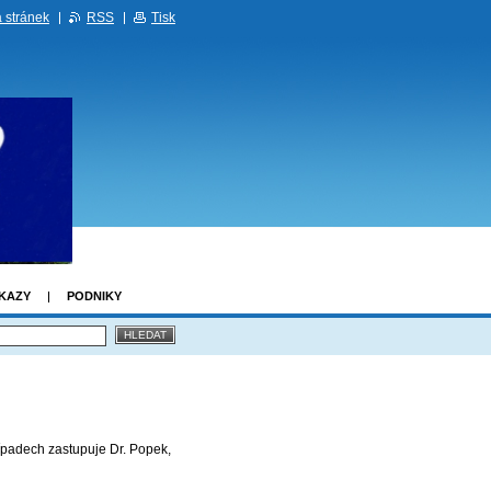
 stránek
RSS
Tisk
KAZY
PODNIKY
ípadech zastupuje Dr. Popek,