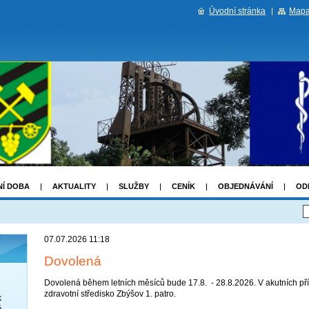
Úvodní stránka
Mapa
NÍ DOBA
AKTUALITY
SLUŽBY
CENÍK
OBJEDNÁVÁNÍ
OD
07.07.2026 11:18
Dovolená
Dovolená během letních měsíců bude 17.8. - 28.8.2026. V akutních př
zdravotní středisko Zbýšov 1. patro.
k
á