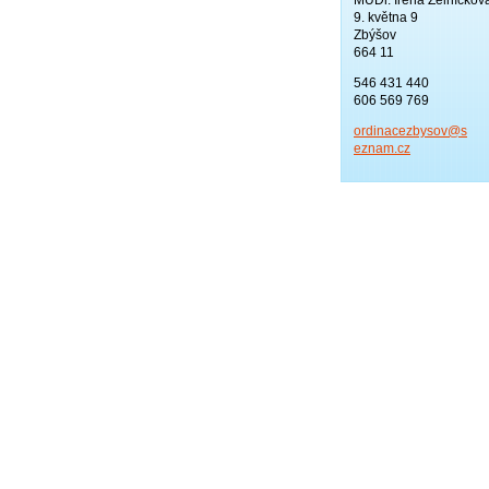
9. května 9
Zbýšov
664 11
546 431 440
606 569 769
ordinace
zbysov@s
eznam.cz