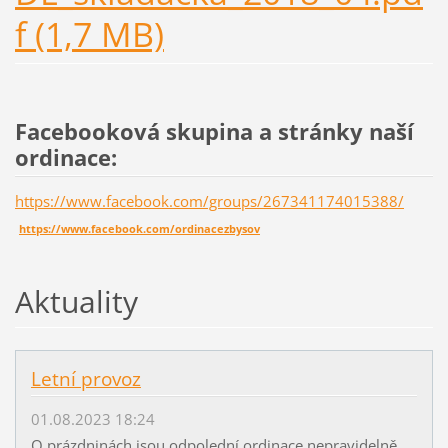
f (1,7 MB)
Facebooková skupina a stránky naší
ordinace:
https://www.facebook.com/groups/267341174015388/
https://www.facebook.com/ordinacezbysov
Aktuality
Letní provoz
01.08.2023 18:24
O prázdninách jsou odpolední ordinace nepravidelně