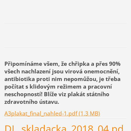
Připomínáme všem, že chřipka a přes 90%
všech nachlazení jsou virová onemocnění,
antibiotika proti nim nepomůžou, je třeba
počítat s klidovým režimem a pracovní
neschopností! Blíže viz plakát státního
zdravotního ústavu.
A3plakat_final_nahled-1.pdf (1,3 MB)
DL_skladacka_2018_04.pd