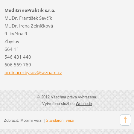
MeditrinePraktik s.r.o.
MUDr. František Ševčík
MUDr. Irena Zelníčková
9. května 9
Zbýšov
664 11
546 431 440
606 569 769
ordinace
zbysov@s
eznam.cz
© 2012 Všechna práva vyhrazena.
Vytvořeno službou
Webnode
Zobrazit:
Mobilní verzi
|
Standardní verzi