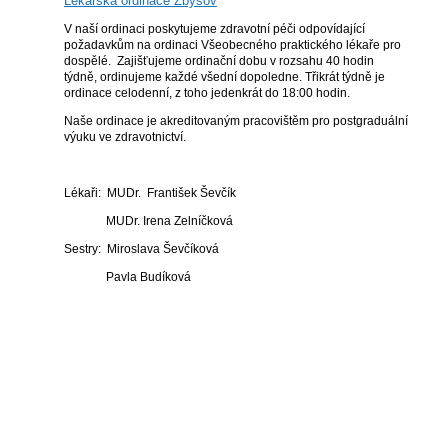
Lékařská ordinace Zbýšov
V naší ordinaci poskytujeme zdravotní péči odpovídající
požadavkům na ordinaci Všeobecného praktického lékaře pro
dospělé. Zajišťujeme ordinační dobu v rozsahu 40 hodin
týdně, ordinujeme každé všední dopoledne. Třikrát týdně je
ordinace celodenní, z toho jedenkrát do 18:00 hodin.
Naše ordinace je akreditovaným pracovištěm pro postgraduální
výuku ve zdravotnictví.
Lékaři: MUDr. František Ševčík
MUDr. Irena Zelníčková
Sestry: Miroslava Ševčíková
Pavla Budíková