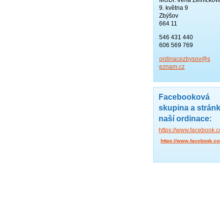
9. května 9
Zbýšov
664 11
546 431 440
606 569 769
ordinace
zbysov@s
eznam.cz
Facebooková
skupina a strán
naší ordinace:
https://www.facebook
https://www.facebook.c