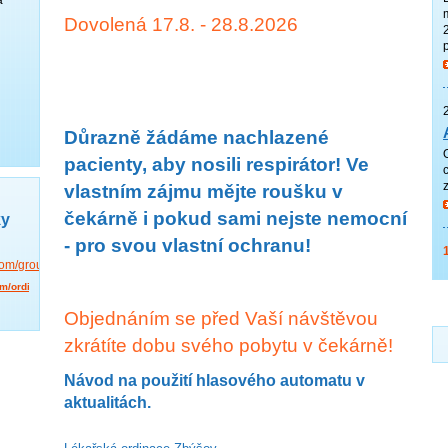
Dovolená 17.8. - 28.8.2026
Důrazně žádáme nachlazené
pacienty, aby nosili respirátor! Ve
vlastním zájmu mějte roušku v
čekárně i pokud sami nejste nemocní
ky
- pro svou vlastní ochranu!
.com/groups/267341174015388/
om/ordinacezbysov
Objednáním se před Vaší návštěvou
zkrátíte dobu svého pobytu v čekárně!
Návod na použití hlasového automatu v
aktualitách.