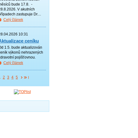
měsíců bude 17.8. -
28.8.2026. V akutních
případech zastupuje Dr....
Celý článek
—————
28.04.2026 10:31
Aktualizace ceníku
Od 1.5. bude aktualizován
ceník výkonů nehrazených
zdravotní pojišťovnou.
Celý článek
—————
1
2
3
4
5