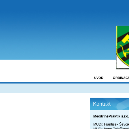
ÚVOD
ORDINAČ
Kontakt
MeditrinePraktik s.r.o.
MUDr. František Ševčí
MUDr. Irena Zelníčkov