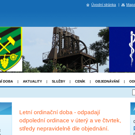
Úvodní stránka
Mapa
NÍ DOBA
AKTUALITY
SLUŽBY
CENÍK
OBJEDNÁVÁNÍ
OD
Letní ordinační doba - odpadají
odpolední ordinace v úterý a ve čtvrtek,
středy nepravidelně dle objednání.
k
á